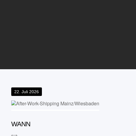
Posted
22. Juli 2026
on
WANN