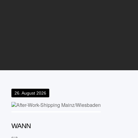
Posted
26. August 2026
on
WANN