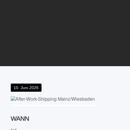
Posted
10. Juni 2026
on
WANN