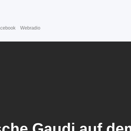
cebook
Webradio
sche Gaudi auf de