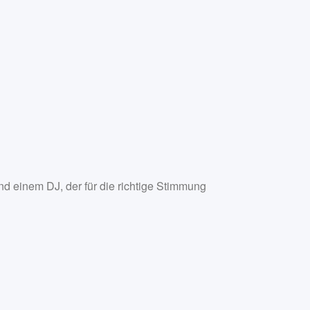
Office 365
Outlook Live
nd einem DJ, der für die richtige Stimmung