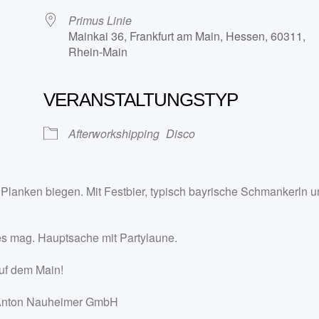
Primus Linie
Mainkai 36, Frankfurt am Main, Hessen, 60311,
Rhein-Main
VERANSTALTUNGSTYP
ogle Kalender
iCalendar
Afterworkshipping
Disco
e Planken biegen. Mit Festbier, typisch bayrische Schmankerln u
es mag. Hauptsache mit Partylaune.
uf dem Main!
rt Anton Nauheimer GmbH