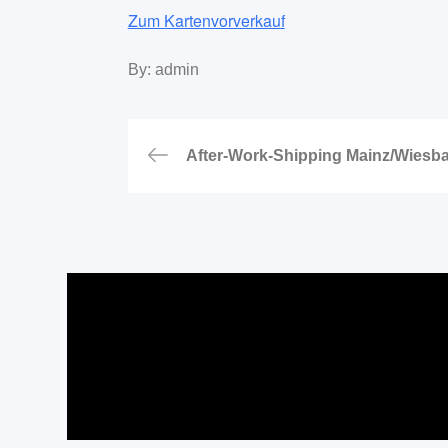
Zum Kartenvorverkauf
By:
admin
Beitragsnavigat
After-Work-Shipping Mainz/Wiesb