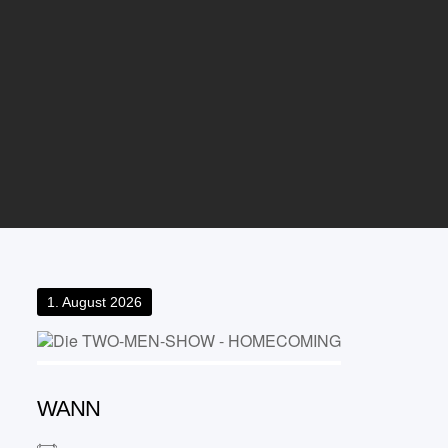
Posted
1. August 2026
on
WANN