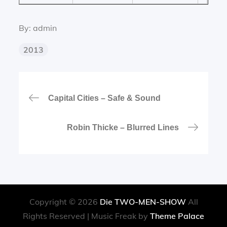
By:
admin
2013
Beitragsnavigation
Capital Cities – Safe & Sound
Robin Thicke – Blurred Lines
Copyright © 2026
Die TWO-MEN-SHOW
All
Rights Reserved | Music Freak by
Theme Palace