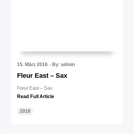
Posted
15. März 2016
By:
admin
on
Fleur East – Sax
Fleur East – Sax
Read Full Article
2016