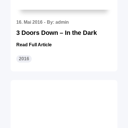
Posted
16. Mai 2016
By:
admin
on
3 Doors Down – In the Dark
Read Full Article
2016