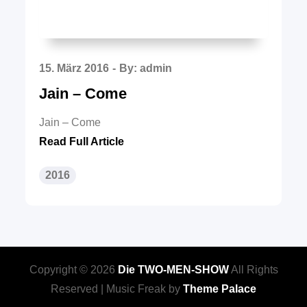
Posted
15. März 2016
By:
admin
on
Jain – Come
Jain – Come
Read Full Article
2016
Copyright © 2026
Die TWO-MEN-SHOW
All Rights
Reserved | Music Freak by
Theme Palace