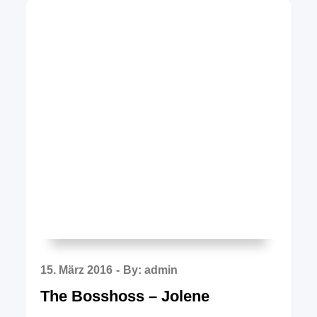
Posted
15. März 2016
By:
admin
on
The Bosshoss – Jolene