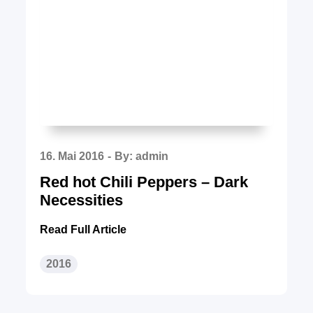
Posted
16. Mai 2016
By:
admin
on
Red hot Chili Peppers – Dark
Necessities
Read Full Article
2016