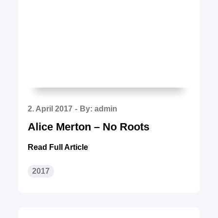
Posted
2. April 2017
By:
admin
on
Alice Merton – No Roots
Read Full Article
2017