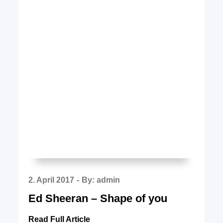
Posted
2. April 2017
By:
admin
on
Ed Sheeran – Shape of you
Read Full Article