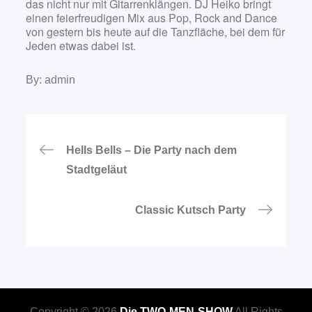
das nicht nur mit Gitarrenklängen. DJ Heiko bringt
einen feierfreudigen Mix aus Pop, Rock and Dance
von gestern bis heute auf die Tanzfläche, bei dem für
Jeden etwas dabei ist.
By:
admin
Beitragsnavigation
Hells Bells – Die Party nach dem
Stadtgeläut
Classic Kutsch Party
Copyright © 2026
Die TWO-MEN-SHOW
All Rights