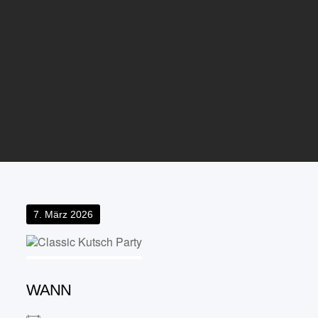
Posted
7. März 2026
on
WANN